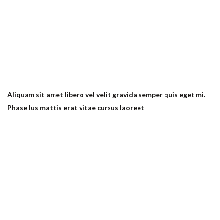
INICIO
EL RESTAURANTE
Aliquam sit amet libero vel velit gravida semper quis eget mi.
CARTA
Phasellus mattis erat vitae cursus laoreet
MENÚS DE GRUPO
CARNES
BLOG
CONTACTO